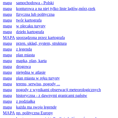
mapa
samochodowa - Polski
mapa
konturowa a na niej tylko linie lądów,mórz,rzek
mapa
fizyczna lub polityczna
mapa
twór kartografa
mapa
w plecaku turysty
mapa
dzieło kartografa
MAPA
sporządzona przez kartografa
mapa
przen. układ, system, struktura
mapa
z legendą
mapa
plan miasta
mapa
mapka, plan, karta
mapa
drogowa
mapa
niejedna w atlasie
mapa
plan miasta w ręku turysty
mapa
terenu, serwisu, pogody ...
mapa
pogody z wynikami obserwacji meteorologicznych
mapa
historyczna - z dawnymi granicami państw
mapa
z podziałką
mapa
każda ma swoją legendę
MAPA
np. polityczna Europy