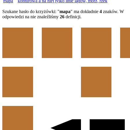
mapa
konturowa a na niej tylko linie lądów, mórz, rzek
Szukane hasło do krzyżówki: "
mapa
" ma dokładnie
4
znaków. W
odpowiedzi na nie znaleźliśmy
26
definicji.