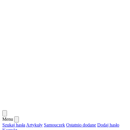
Menu
Szukaj hasła
Artykuły
Samouczek
Ostatnio dodane
Dodaj hasło