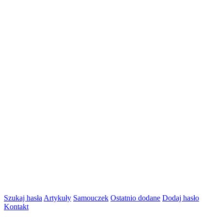
Szukaj hasła
Artykuły
Samouczek
Ostatnio dodane
Dodaj hasło
Kontakt