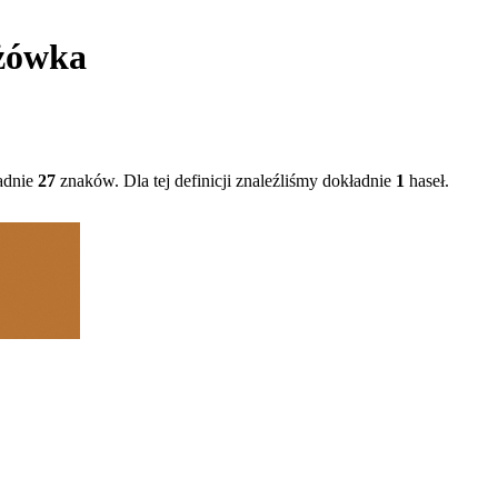
yżówka
adnie
27
znaków. Dla tej definicji znaleźliśmy dokładnie
1
haseł.