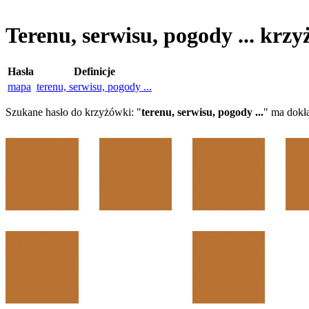
Terenu, serwisu, pogody ... krz
Hasła
Definicje
mapa
terenu, serwisu, pogody ...
Szukane hasło do krzyżówki: "
terenu, serwisu, pogody ...
" ma dokł