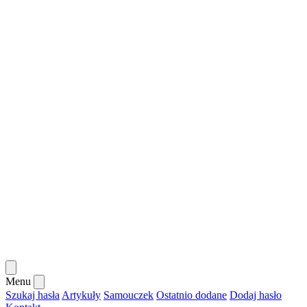
Menu
Szukaj hasła
Artykuły
Samouczek
Ostatnio dodane
Dodaj hasło