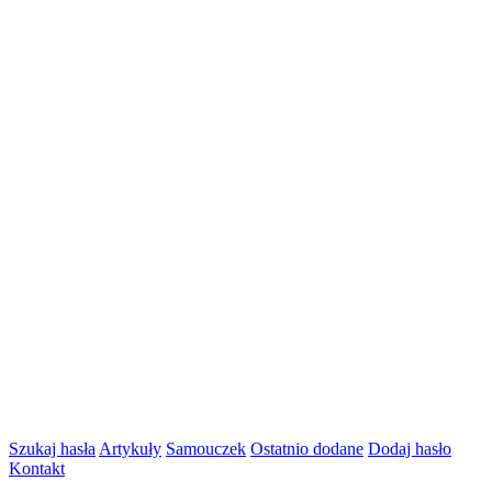
Szukaj hasła
Artykuły
Samouczek
Ostatnio dodane
Dodaj hasło
Kontakt