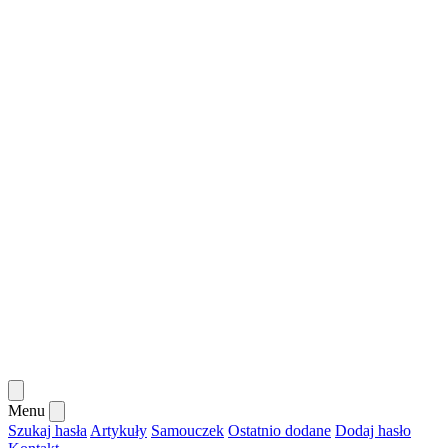
Menu
Szukaj hasła
Artykuły
Samouczek
Ostatnio dodane
Dodaj hasło