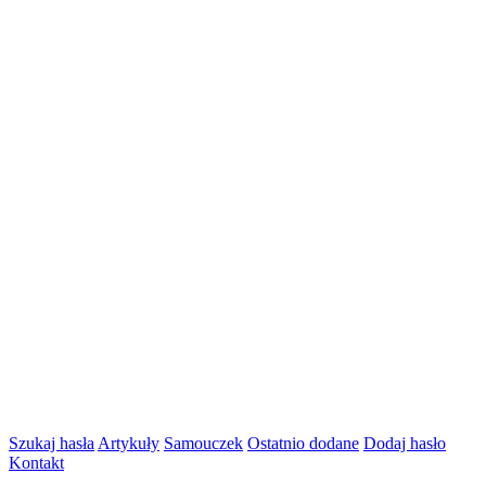
Szukaj hasła
Artykuły
Samouczek
Ostatnio dodane
Dodaj hasło
Kontakt