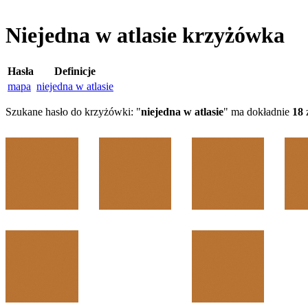
Niejedna w atlasie krzyżówka
Hasła
Definicje
mapa
niejedna w atlasie
Szukane hasło do krzyżówki: "
niejedna w atlasie
" ma dokładnie
18
z