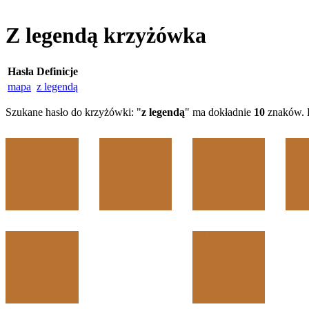
Z legendą krzyżówka
Hasła
Definicje
mapa
z legendą
Szukane hasło do krzyżówki: "
z legendą
" ma dokładnie
10
znaków. D