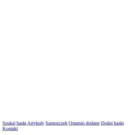
Szukaj hasła
Artykuły
Samouczek
Ostatnio dodane
Dodaj hasło
Kontakt