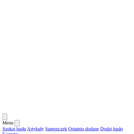
Menu
Szukaj hasła
Artykuły
Samouczek
Ostatnio dodane
Dodaj hasło