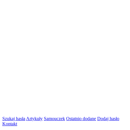
Szukaj hasła
Artykuły
Samouczek
Ostatnio dodane
Dodaj hasło
Kontakt