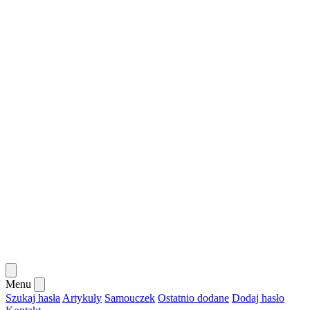
Menu
Szukaj hasła
Artykuły
Samouczek
Ostatnio dodane
Dodaj hasło