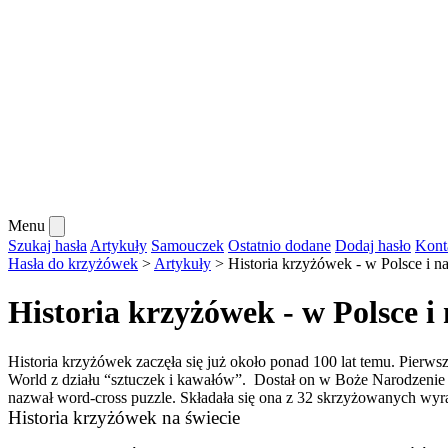
Menu
Szukaj hasła
Artykuły
Samouczek
Ostatnio dodane
Dodaj hasło
Kont
Hasła do krzyżówek
>
Artykuły
>
Historia krzyżówek - w Polsce i n
Historia krzyżówek - w Polsce i 
Historia krzyżówek
zaczęła się już około ponad 100 lat temu. Pier
World z działu “sztuczek i kawałów”. Dostał on
w Boże Narodzenie 
nazwał word-cross puzzle. Składała się ona z 32 skrzyżowanych wyra
Historia krzyżówek na świecie