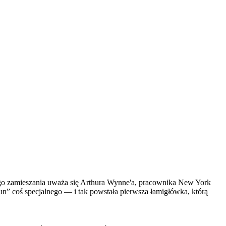
ego zamieszania uważa się Arthura Wynne'a, pracownika New York
un” coś specjalnego — i tak powstała pierwsza łamigłówka, którą