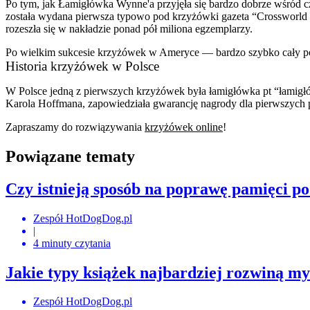
Po tym, jak Łamigłówka Wynne'a przyjęła się bardzo dobrze wśród cz
została wydana pierwsza typowo pod krzyżówki gazeta “Crossworld
rozeszła się w nakładzie ponad pół miliona egzemplarzy.
Po wielkim sukcesie krzyżówek w Ameryce — bardzo szybko cały pom
Historia krzyżówek w Polsce
W Polsce jedną z pierwszych krzyżówek była łamigłówka pt “łamigł
Karola Hoffmana, zapowiedziała gwarancję nagrody dla pierwszych p
Zapraszamy do rozwiązywania
krzyżówek online
!
Powiązane tematy
Czy istnieją sposób na poprawę pamięci po
Zespół HotDogDog.pl
|
4 minuty czytania
Jakie typy książek najbardziej rozwiną my
Zespół HotDogDog.pl