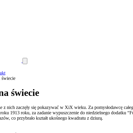
akt
a świecie
na świecie
wsze z nich zaczęły się pokazywać w XiX wieku. Za pomysłodawcę cał
roku 1913 roku
, za zadanie wypuszczenie do niedzielnego dodatku “F
zów, co przybrało kształt ukośnego kwadratu z dziurą.