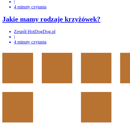
|
4 minuty czytania
Jakie mamy rodzaje krzyżówek?
Zespół HotDogDog.pl
|
4 minuty czytania