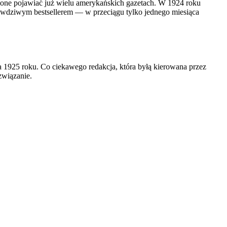
ę one pojawiać już wielu amerykańskich gazetach. W 1924 roku
 prawdziwym bestsellerem — w przeciągu tylko jednego miesiąca
.
 1925 roku. Co ciekawego redakcja, która byłą kierowana przez
związanie.