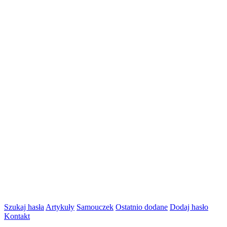
Szukaj hasła
Artykuły
Samouczek
Ostatnio dodane
Dodaj hasło
Kontakt