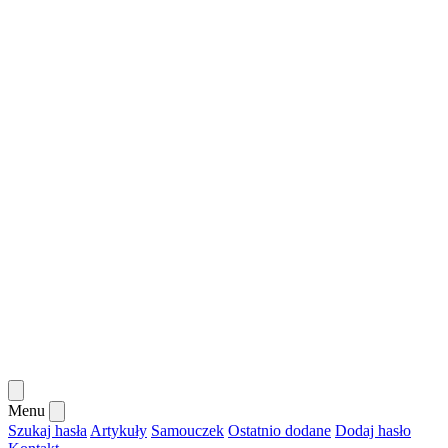
Menu
Szukaj hasła
Artykuły
Samouczek
Ostatnio dodane
Dodaj hasło