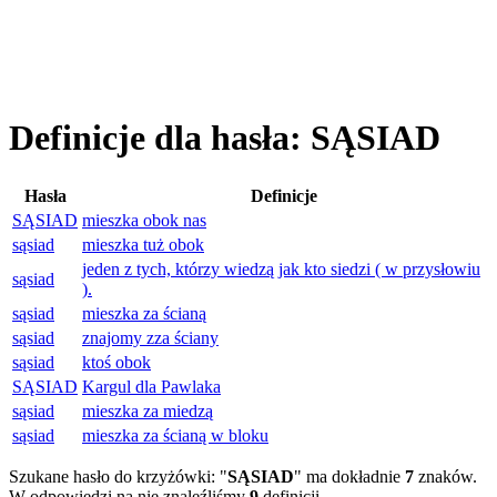
Definicje dla hasła: SĄSIAD
Hasła
Definicje
SĄSIAD
mieszka obok nas
sąsiad
mieszka tuż obok
jeden z tych, którzy wiedzą jak kto siedzi ( w przysłowiu
sąsiad
).
sąsiad
mieszka za ścianą
sąsiad
znajomy zza ściany
sąsiad
ktoś obok
SĄSIAD
Kargul dla Pawlaka
sąsiad
mieszka za miedzą
sąsiad
mieszka za ścianą w bloku
Szukane hasło do krzyżówki: "
SĄSIAD
" ma dokładnie
7
znaków.
W odpowiedzi na nie znaleźliśmy
9
definicji.