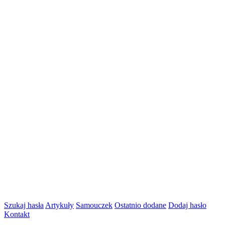
Szukaj hasła
Artykuły
Samouczek
Ostatnio dodane
Dodaj hasło
Kontakt