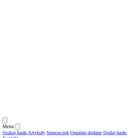
Menu
Szukaj hasła
Artykuły
Samouczek
Ostatnio dodane
Dodaj hasło