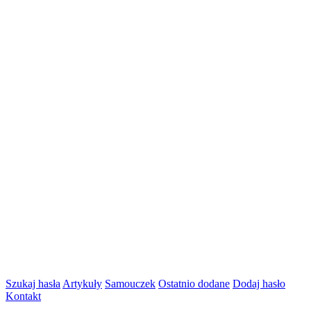
Szukaj hasła
Artykuły
Samouczek
Ostatnio dodane
Dodaj hasło
Kontakt