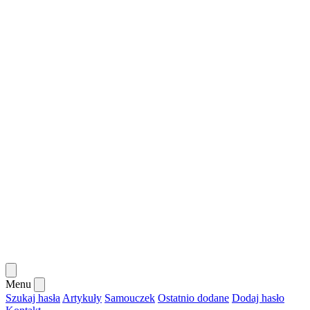
Menu
Szukaj hasła
Artykuły
Samouczek
Ostatnio dodane
Dodaj hasło