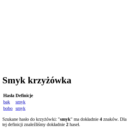
Smyk krzyżówka
Hasła
Definicje
bąk
smyk
bobo
smyk
Szukane hasło do krzyżówki: "
smyk
" ma dokładnie
4
znaków. Dla
tej definicji znaleźliśmy dokładnie
2
haseł.