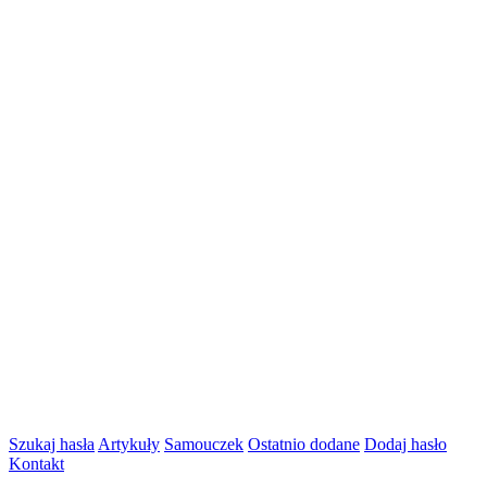
Szukaj hasła
Artykuły
Samouczek
Ostatnio dodane
Dodaj hasło
Kontakt