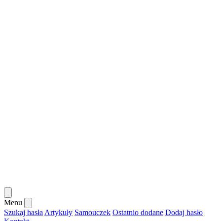
Menu
Szukaj hasła
Artykuły
Samouczek
Ostatnio dodane
Dodaj hasło