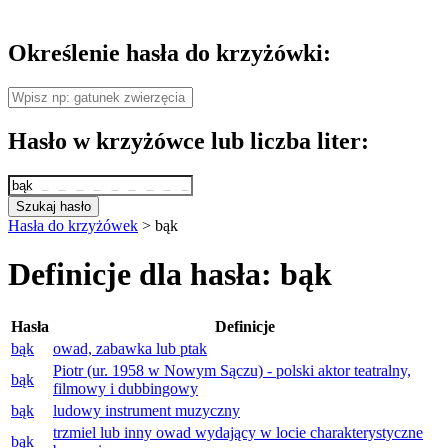
Określenie hasła do krzyżówki:
Hasło w krzyżówce lub liczba liter:
Szukaj hasło
Hasła do krzyżówek
>
bąk
Definicje dla hasła: bąk
Hasła
Definicje
bąk
owad, zabawka lub ptak
Piotr (ur. 1958 w Nowym Sączu) - polski aktor teatralny,
bąk
filmowy i dubbingowy
bąk
ludowy instrument muzyczny
trzmiel lub inny owad wydający w locie charakterystyczne
bąk