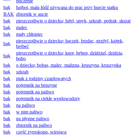
buczenie
bąk
bajbot, mała łódź używana do prac przy burcie statku
BAK
zbiornik w aucie
bąk
pieszczotliwie o dziecku; fąfel, smyk, szkrab, pędrak, skrzat
bąk
malec
bąk
mały chłopiec
pieszczotliwie o dziecku; bączek, brzdąc, grzdyl, kajtek,
bąk
berbeć
pieszczotliwie o dziecku; knot, bęben, dzidziuś, dzidzia,
bąk
bobo
bąk
o dziecku; bobas, malec, malizna, kruszyna, kruszynka
bąk
szkrab
bąk
ptak z rodziny czaplowatych
bak
pojemnik na benzynę
bak
pojemnik na paliwo
bak
pojemnik na ciekłe węglowodory
bak
na paliwo
bak
w nim paliwo
bak
na płynne paliwo
bak
zbiornik na paliwo
bąk
część żyroskopu, wirująca