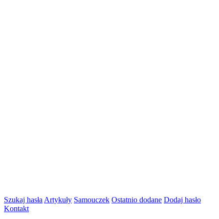
Szukaj hasła
Artykuły
Samouczek
Ostatnio dodane
Dodaj hasło
Kontakt