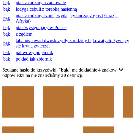
bąk
ptak z rodziny: czaplowate
bąk
łodyga cebuli z torebką nasienną
ptak z rodziny czapli, wydający buczący głos (Eurazja,
bąk
Afryka)
bąk
ptak występujący w Polsce
bąk
z żądłem
tabanus, owad dwuskrzydły z rodziny bąkowatych, żywiący
bąk
się krwią zwierząt
bak
paliwowy pojemnik
bak
pokład jak zbiornik
Szukane hasło do krzyżówki: "
bąk
" ma dokładnie
4
znaków. W
odpowiedzi na nie znaleźliśmy
30
definicji.