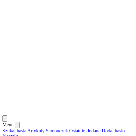
Menu
Szukaj hasła
Artykuły
Samouczek
Ostatnio dodane
Dodaj hasło