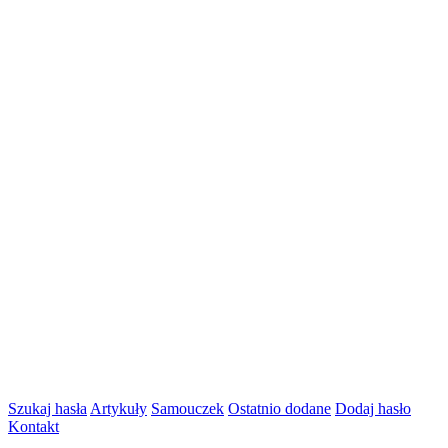
Szukaj hasła
Artykuły
Samouczek
Ostatnio dodane
Dodaj hasło
Kontakt