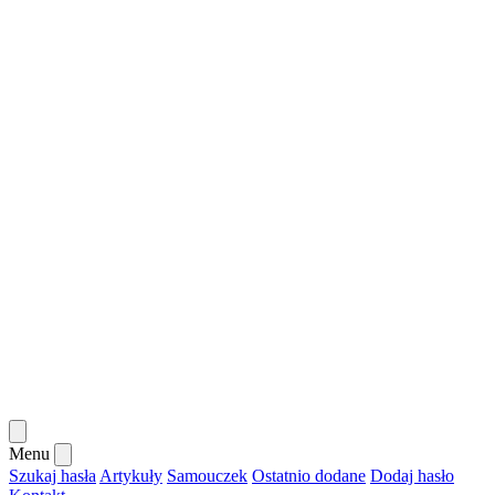
Menu
Szukaj hasła
Artykuły
Samouczek
Ostatnio dodane
Dodaj hasło