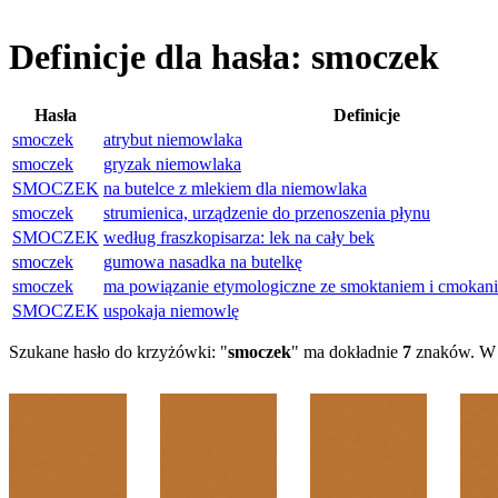
Definicje dla hasła: smoczek
Hasła
Definicje
smoczek
atrybut niemowlaka
smoczek
gryzak niemowlaka
SMOCZEK
na butelce z mlekiem dla niemowlaka
smoczek
strumienica, urządzenie do przenoszenia płynu
SMOCZEK
według fraszkopisarza: lek na cały bek
smoczek
gumowa nasadka na butelkę
smoczek
ma powiązanie etymologiczne ze smoktaniem i cmokani
SMOCZEK
uspokaja niemowlę
Szukane hasło do krzyżówki: "
smoczek
" ma dokładnie
7
znaków. W 