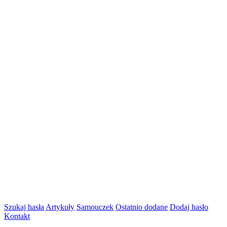
Szukaj hasła
Artykuły
Samouczek
Ostatnio dodane
Dodaj hasło
Kontakt