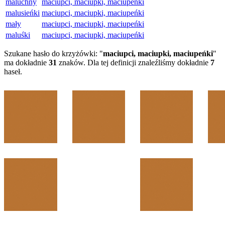
maluchny
maciupci, maciupki, maciupeńki
malusieńki
maciupci, maciupki, maciupeńki
mały
maciupci, maciupki, maciupeńki
maluśki
maciupci, maciupki, maciupeńki
Szukane hasło do krzyżówki: "
maciupci, maciupki, maciupeńki
"
ma dokładnie
31
znaków. Dla tej definicji znaleźliśmy dokładnie
7
haseł.