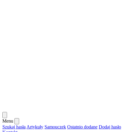
Menu
Szukaj hasła
Artykuły
Samouczek
Ostatnio dodane
Dodaj hasło