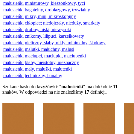
malusieńki
miniaturowy, kieszonkowy, tyci
malusieńki
bagatelny, drobiazgowy, trywialny
malusieńki
mikry, mini, mikroskopijny
malusieńki
chłopiec; niedojrzały, nieduży, smarkaty
malusieńki
drobny, niski, niewysoki
malusieńki
znikomy, lilipuci, karzełkowaty
malusieńki
nieliczny, słaby, nikły, minimalny, śladowy
malusieńki
malutki, maluchny, malusi
malusieńki
maciupci, maciupki, maciupeńki
malusieńki
błahy, nieistotny, nieznaczny
malusieńki
mały, maluśki, maluteńki
malusieńki
techniczny, banalny
Szukane hasło do krzyżówki: "
malusieńki
" ma dokładnie
11
znaków. W odpowiedzi na nie znaleźliśmy
17
definicji.