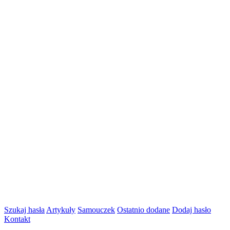
Szukaj hasła
Artykuły
Samouczek
Ostatnio dodane
Dodaj hasło
Kontakt