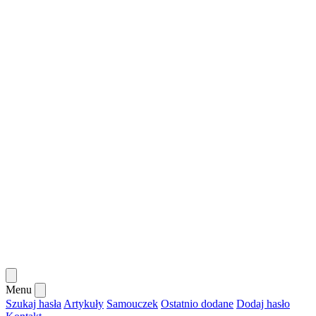
Menu
Szukaj hasła
Artykuły
Samouczek
Ostatnio dodane
Dodaj hasło