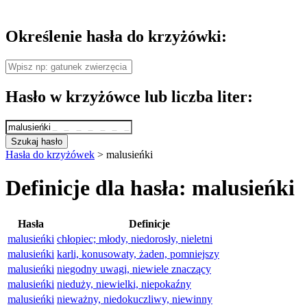
Określenie hasła do krzyżówki:
Hasło w krzyżówce lub liczba liter:
Szukaj hasło
Hasła do krzyżówek
>
malusieńki
Definicje dla hasła: malusieńki
Hasła
Definicje
malusieńki
chłopiec; młody, niedorosły, nieletni
malusieńki
karli, konusowaty, żaden, pomniejszy
malusieńki
niegodny uwagi, niewiele znaczący
malusieńki
nieduży, niewielki, niepokaźny
malusieńki
nieważny, niedokuczliwy, niewinny