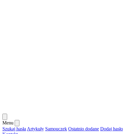
Menu
Szukaj hasła
Artykuły
Samouczek
Ostatnio dodane
Dodaj hasło