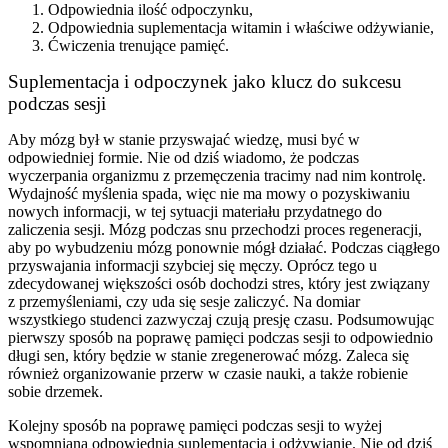
Odpowiednia ilość odpoczynku,
Odpowiednia suplementacja witamin i właściwe odżywianie,
Ćwiczenia trenujące pamięć.
Suplementacja i odpoczynek jako klucz do sukcesu
podczas sesji
Aby mózg był w stanie przyswajać wiedzę, musi być w
odpowiedniej formie. Nie od dziś wiadomo, że podczas
wyczerpania organizmu z przemęczenia tracimy nad nim kontrolę.
Wydajność myślenia spada, więc nie ma mowy o pozyskiwaniu
nowych informacji, w tej sytuacji materiału przydatnego do
zaliczenia sesji. Mózg podczas snu przechodzi proces regeneracji,
aby po wybudzeniu mózg ponownie mógł działać. Podczas ciągłego
przyswajania informacji szybciej się męczy. Oprócz tego u
zdecydowanej większości osób dochodzi stres, który jest związany
z przemyśleniami, czy uda się sesje zaliczyć. Na domiar
wszystkiego studenci zazwyczaj czują presję czasu. Podsumowując
pierwszy sposób na poprawę pamięci podczas sesji to odpowiednio
długi sen, który będzie w stanie zregenerować mózg. Zaleca się
również organizowanie przerw w czasie nauki, a także robienie
sobie drzemek.
Kolejny sposób na poprawę pamięci podczas sesji to wyżej
wspomniana odpowiednia
suplementacja i odżywianie
. Nie od dziś