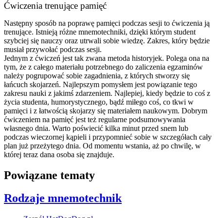
Ćwiczenia trenujące pamięć
Następny sposób na poprawę pamięci podczas sesji to ćwiczenia ją
trenujące. Istnieją różne
mnemotechniki
, dzięki którym student
szybciej się nauczy oraz utrwali sobie wiedzę. Zakres, który będzie
musiał przywołać podczas sesji.
Jednym z ćwiczeń jest tak zwana
metoda historyjek
. Polega ona na
tym, że z całego materiału potrzebnego do zaliczenia egzaminów
należy pogrupować sobie zagadnienia, z których stworzy się
łańcuch skojarzeń
. Najlepszym pomysłem jest powiązanie tego
zakresu nauki z jakimś zdarzeniem. Najlepiej, kiedy będzie to coś z
życia studenta, humorystycznego, bądź miłego coś, co tkwi w
pamięci i z łatwością skojarzy się
materiałem naukowym
. Dobrym
ćwiczeniem na pamięć jest też regularne podsumowywania
własnego dnia. Warto poświecić kilka minut przed snem lub
podczas wieczornej kąpieli i przypomnieć sobie w szczegółach cały
plan już przeżytego dnia. Od momentu wstania, aż po chwilę, w
której teraz dana osoba się znajduje.
Powiązane tematy
Rodzaje mnemotechnik