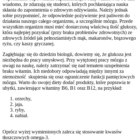
wiadomo, że zdarzają się studenci, których pochłaniająca nauka
skłania do zapomnienia o zdrowym odżywianiu. Należy jednak
sobie przypomnieć, że odpowiednie pożywienie jest paliwem do
działania naszego całego organizmu, a szczególnie mózgu. Przede
wszystkim organizm musi mieć dostarczoną właściwą ilość glukozy,
która najlepiej pozyskać (przy braku problemów zdrowotnych) ze
zdrowych źródeł jak pełnoziarnistych mąk, makaronów, brązowego
ryżu, czy kaszy gryczanej.
Zagłębiając się do dziedzin biologii, dowiemy się, że glukoza jest
niezbędna do pracy umysłowej. Przy wytężonej pracy mózgu z
uwagi na naukę, należy zatrzymać się nad tematem
uzupełnienia
braku witamin
. Ich niedobory odpowiadają między innymi za
niemożność skupienia się oraz ograniczenie funkcji pamięciowych
mózgu. Warto do swojej diety dodać produkty, które poprawia te
ubytki, zawierające
witaminy B6, B1 oraz B12
, na przykład:
orzechy,
jaja,
ryby,
nabiał.
Oprócz wyżej wymienionych zaleca się stosowanie
kwasów
tłuszczowych omega-3
.