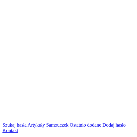
Szukaj hasła
Artykuły
Samouczek
Ostatnio dodane
Dodaj hasło
Kontakt