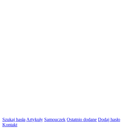
Szukaj hasła
Artykuły
Samouczek
Ostatnio dodane
Dodaj hasło
Kontakt