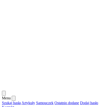
Menu
Szukaj hasła
Artykuły
Samouczek
Ostatnio dodane
Dodaj hasło