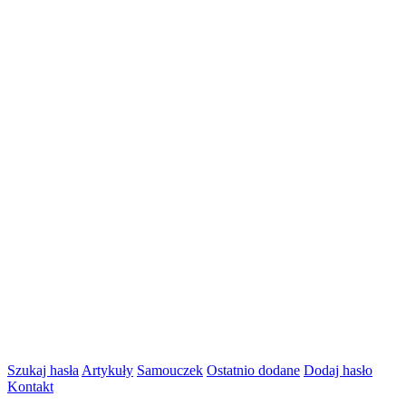
Szukaj hasła
Artykuły
Samouczek
Ostatnio dodane
Dodaj hasło
Kontakt