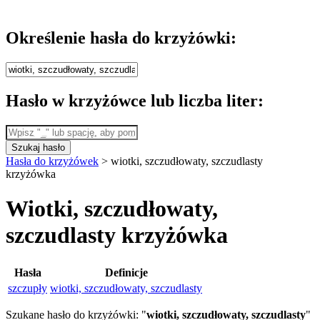
Określenie hasła do krzyżówki:
Hasło w krzyżówce lub liczba liter:
Szukaj hasło
Hasła do krzyżówek
>
wiotki, szczudłowaty, szczudlasty
krzyżówka
Wiotki, szczudłowaty,
szczudlasty krzyżówka
Hasła
Definicje
szczupły
wiotki, szczudłowaty, szczudlasty
Szukane hasło do krzyżówki: "
wiotki, szczudłowaty, szczudlasty
"