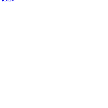
Kontakt