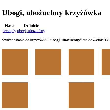
Ubogi, ubożuchny krzyżówka
Hasła
Definicje
szczupły
ubogi, ubożuchny
Szukane hasło do krzyżówki: "
ubogi, ubożuchny
" ma dokładnie
17