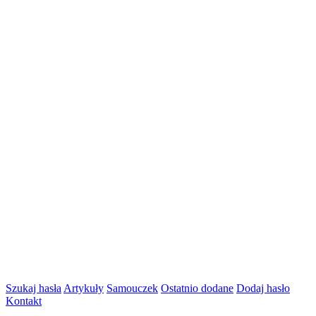
Szukaj hasła
Artykuły
Samouczek
Ostatnio dodane
Dodaj hasło
Kontakt