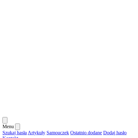
Menu
Szukaj hasła
Artykuły
Samouczek
Ostatnio dodane
Dodaj hasło