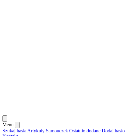
Menu
Szukaj hasła
Artykuły
Samouczek
Ostatnio dodane
Dodaj hasło