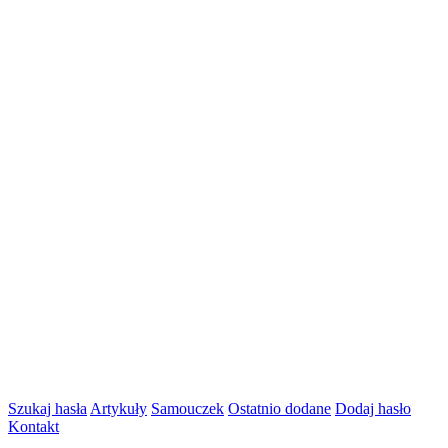
Szukaj hasła
Artykuły
Samouczek
Ostatnio dodane
Dodaj hasło
Kontakt