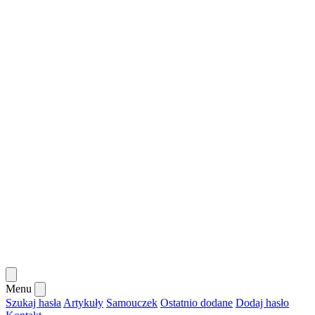
Menu
Szukaj hasła
Artykuły
Samouczek
Ostatnio dodane
Dodaj hasło