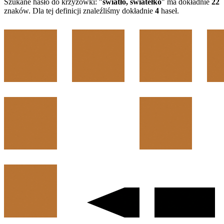
Szukane hasło do krzyżówki: "
światło, światełko
" ma dokładnie
22
znaków. Dla tej definicji znaleźliśmy dokładnie
4
haseł.