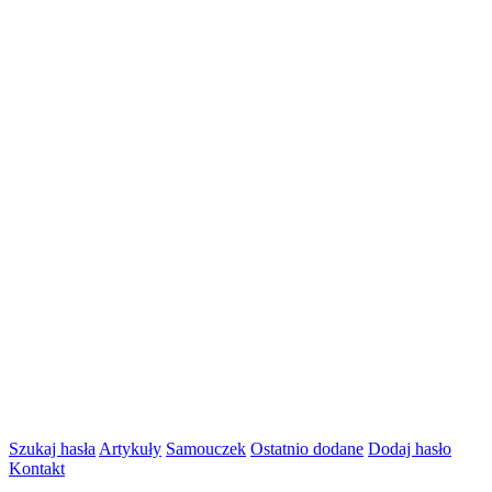
Szukaj hasła
Artykuły
Samouczek
Ostatnio dodane
Dodaj hasło
Kontakt