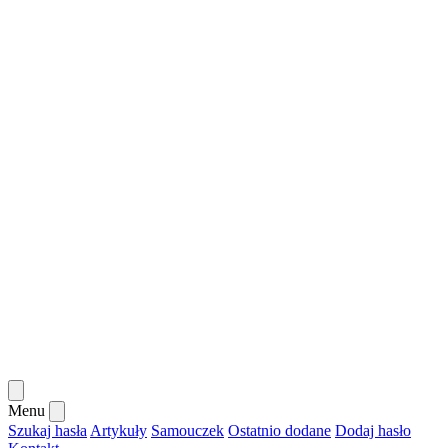
Menu
Szukaj hasła
Artykuły
Samouczek
Ostatnio dodane
Dodaj hasło