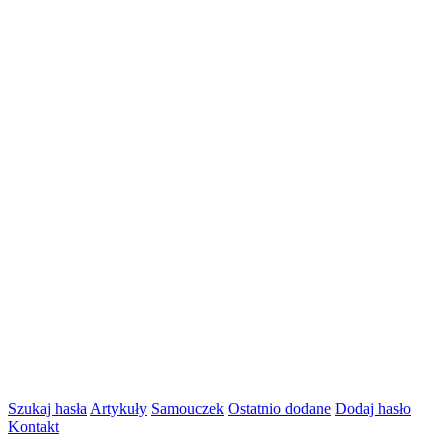
Szukaj hasła
Artykuły
Samouczek
Ostatnio dodane
Dodaj hasło
Kontakt