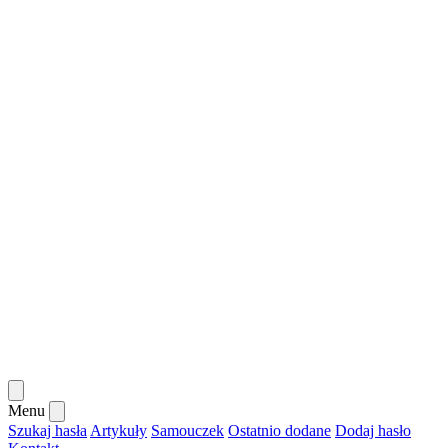
Menu
Szukaj hasła
Artykuły
Samouczek
Ostatnio dodane
Dodaj hasło