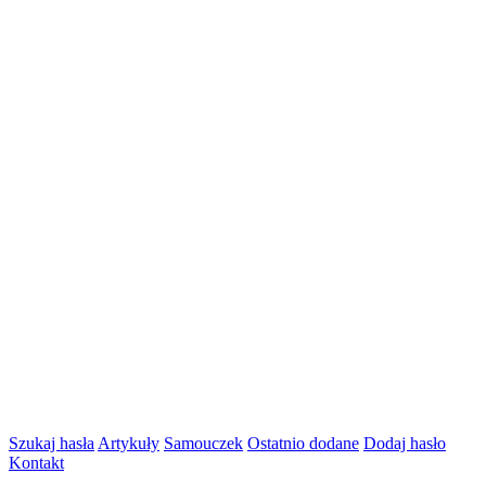
Szukaj hasła
Artykuły
Samouczek
Ostatnio dodane
Dodaj hasło
Kontakt