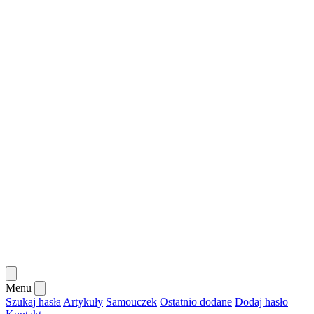
Menu
Szukaj hasła
Artykuły
Samouczek
Ostatnio dodane
Dodaj hasło