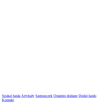
Szukaj hasła
Artykuły
Samouczek
Ostatnio dodane
Dodaj hasło
Kontakt