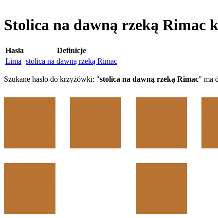
Stolica na dawną rzeką Rimac 
Hasła
Definicje
Lima
stolica na dawną rzeką Rimac
Szukane hasło do krzyżówki: "
stolica na dawną rzeką Rimac
" ma 