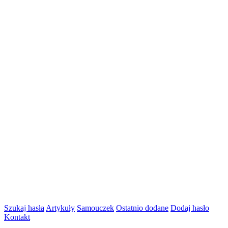
Szukaj hasła
Artykuły
Samouczek
Ostatnio dodane
Dodaj hasło
Kontakt