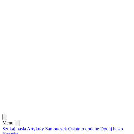
Menu
Szukaj hasła
Artykuły
Samouczek
Ostatnio dodane
Dodaj hasło