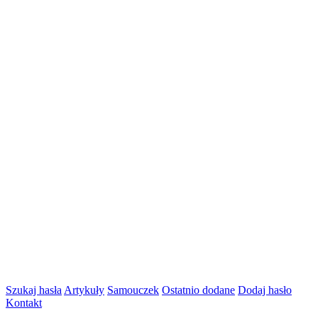
Szukaj hasła
Artykuły
Samouczek
Ostatnio dodane
Dodaj hasło
Kontakt