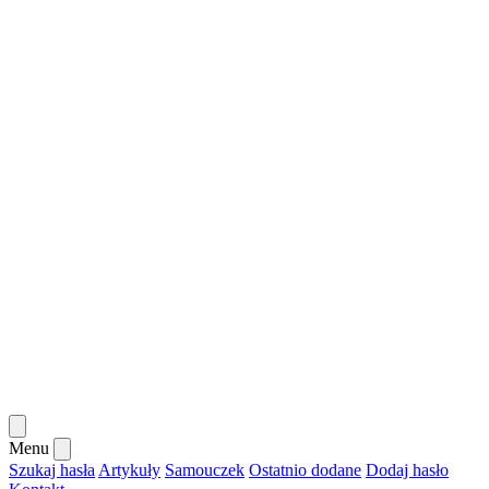
Menu
Szukaj hasła
Artykuły
Samouczek
Ostatnio dodane
Dodaj hasło