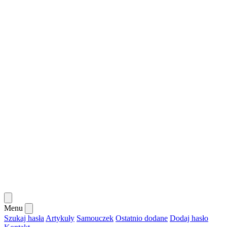
Menu
Szukaj hasła
Artykuły
Samouczek
Ostatnio dodane
Dodaj hasło