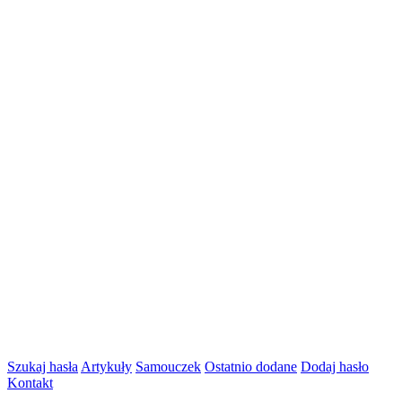
Szukaj hasła
Artykuły
Samouczek
Ostatnio dodane
Dodaj hasło
Kontakt