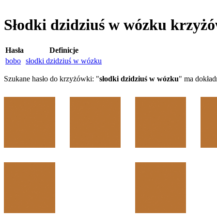
Słodki dzidziuś w wózku krzyż
Hasła
Definicje
bobo
słodki dzidziuś w wózku
Szukane hasło do krzyżówki: "
słodki dzidziuś w wózku
" ma dokład