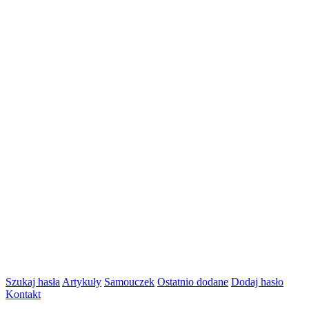
Szukaj hasła
Artykuły
Samouczek
Ostatnio dodane
Dodaj hasło
Kontakt