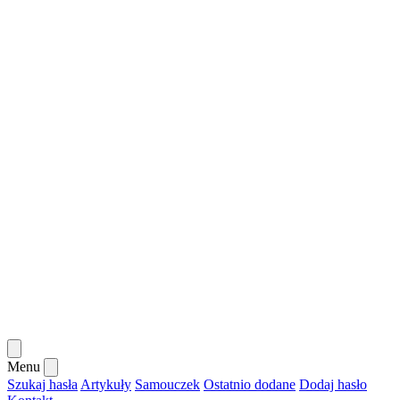
Menu
Szukaj hasła
Artykuły
Samouczek
Ostatnio dodane
Dodaj hasło