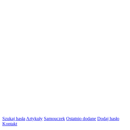
Szukaj hasła
Artykuły
Samouczek
Ostatnio dodane
Dodaj hasło
Kontakt