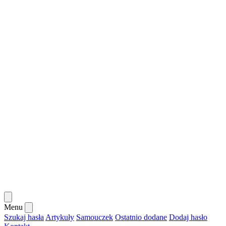
Menu
Szukaj hasła
Artykuły
Samouczek
Ostatnio dodane
Dodaj hasło