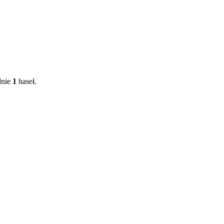
dnie
1
haseł.