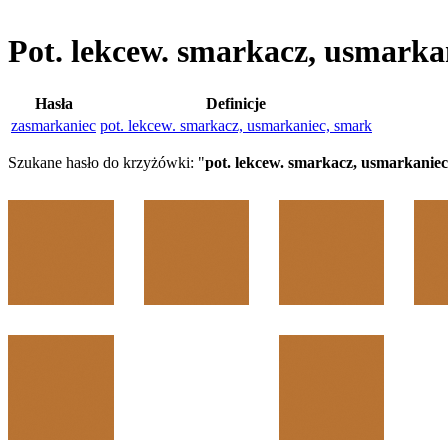
Pot. lekcew. smarkacz, usmark
Hasła
Definicje
zasmarkaniec
pot. lekcew. smarkacz, usmarkaniec, smark
Szukane hasło do krzyżówki: "
pot. lekcew. smarkacz, usmarkanie