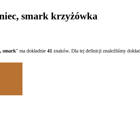
aniec, smark krzyżówka
c, smark
" ma dokładnie
41
znaków. Dla tej definicji znaleźliśmy dokła