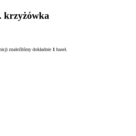
m. krzyżówka
nicji znaleźliśmy dokładnie
1
haseł.