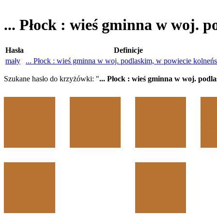
... Płock : wieś gminna w woj. 
Hasła
Definicje
mały
... Płock : wieś gminna w woj. podlaskim, w powiecie kolneń
Szukane hasło do krzyżówki: "
... Płock : wieś gminna w woj. podl