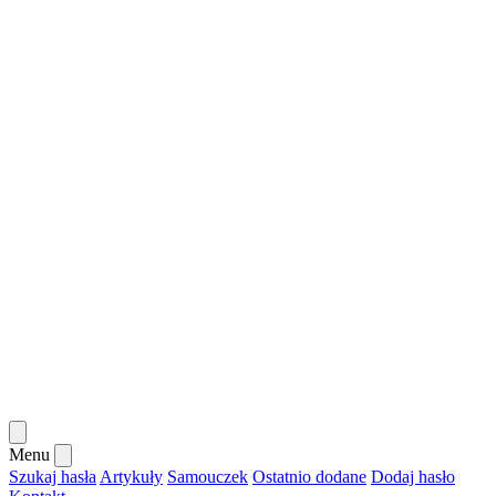
Menu
Szukaj hasła
Artykuły
Samouczek
Ostatnio dodane
Dodaj hasło