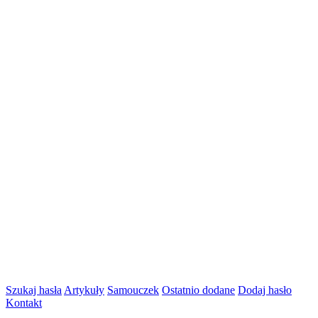
Szukaj hasła
Artykuły
Samouczek
Ostatnio dodane
Dodaj hasło
Kontakt