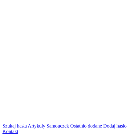
Szukaj hasła
Artykuły
Samouczek
Ostatnio dodane
Dodaj hasło
Kontakt