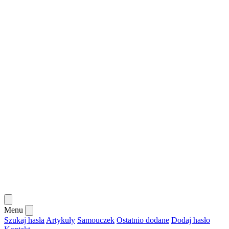
Menu
Szukaj hasła
Artykuły
Samouczek
Ostatnio dodane
Dodaj hasło