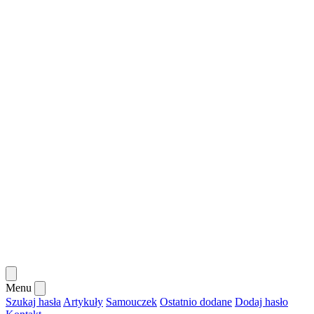
Menu
Szukaj hasła
Artykuły
Samouczek
Ostatnio dodane
Dodaj hasło