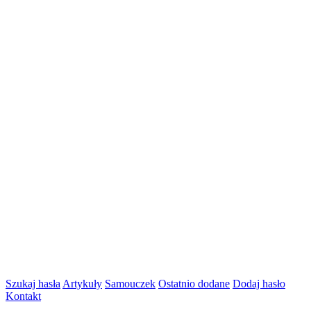
Szukaj hasła
Artykuły
Samouczek
Ostatnio dodane
Dodaj hasło
Kontakt