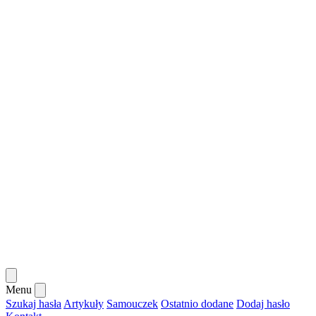
Menu
Szukaj hasła
Artykuły
Samouczek
Ostatnio dodane
Dodaj hasło