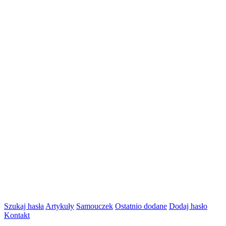
Szukaj hasła
Artykuły
Samouczek
Ostatnio dodane
Dodaj hasło
Kontakt