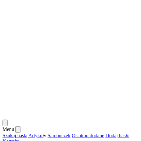
Menu
Szukaj hasła
Artykuły
Samouczek
Ostatnio dodane
Dodaj hasło