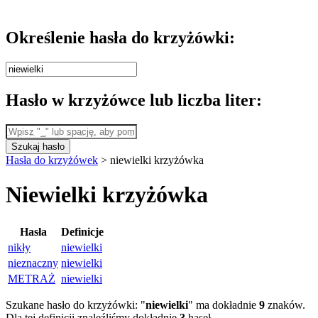
Określenie hasła do krzyżówki:
Hasło w krzyżówce lub liczba liter:
Szukaj hasło
Hasła do krzyżówek
>
niewielki krzyżówka
Niewielki krzyżówka
Hasła
Definicje
nikły
niewielki
nieznaczny
niewielki
METRAŻ
niewielki
Szukane hasło do krzyżówki: "
niewielki
" ma dokładnie
9
znaków.
Dla tej definicji znaleźliśmy dokładnie
3
haseł.