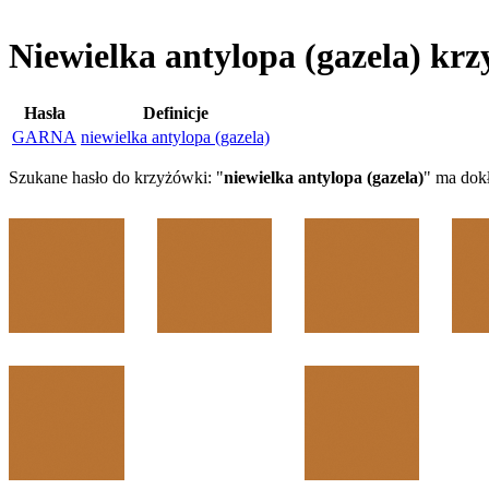
Niewielka antylopa (gazela) kr
Hasła
Definicje
GARNA
niewielka antylopa (gazela)
Szukane hasło do krzyżówki: "
niewielka antylopa (gazela)
" ma dok