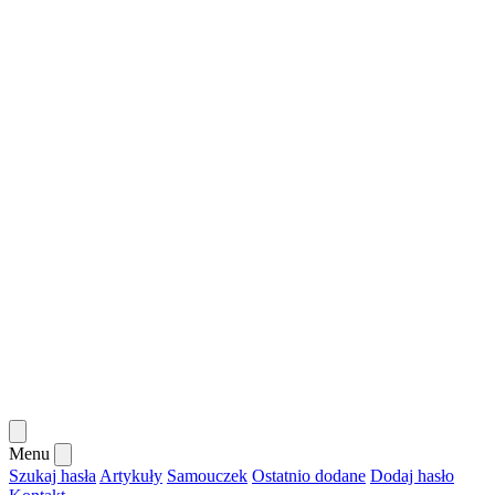
Menu
Szukaj hasła
Artykuły
Samouczek
Ostatnio dodane
Dodaj hasło