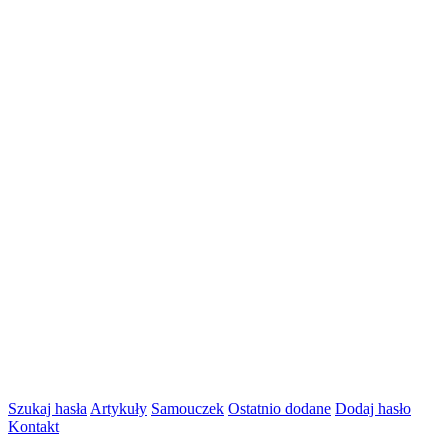
Szukaj hasła
Artykuły
Samouczek
Ostatnio dodane
Dodaj hasło
Kontakt