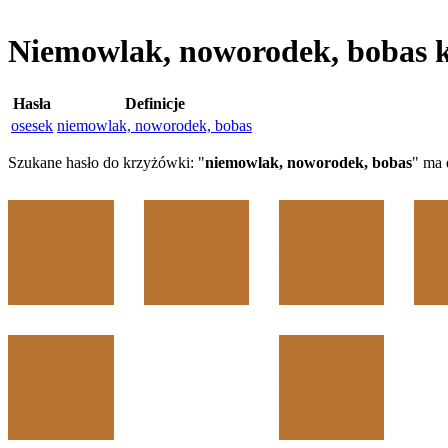
Niemowlak, noworodek, bobas 
Hasła
Definicje
osesek
niemowlak, noworodek, bobas
Szukane hasło do krzyżówki: "
niemowlak, noworodek, bobas
" ma 