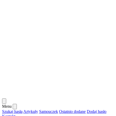
Menu
Szukaj hasła
Artykuły
Samouczek
Ostatnio dodane
Dodaj hasło