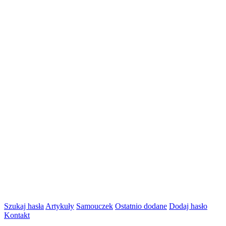
Szukaj hasła
Artykuły
Samouczek
Ostatnio dodane
Dodaj hasło
Kontakt