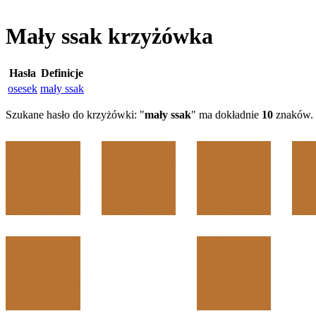
Mały ssak krzyżówka
Hasła
Definicje
osesek
mały ssak
Szukane hasło do krzyżówki: "
mały ssak
" ma dokładnie
10
znaków. D