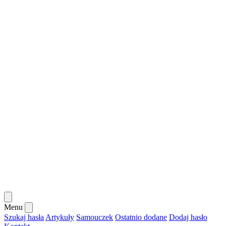
Menu
Szukaj hasła
Artykuły
Samouczek
Ostatnio dodane
Dodaj hasło