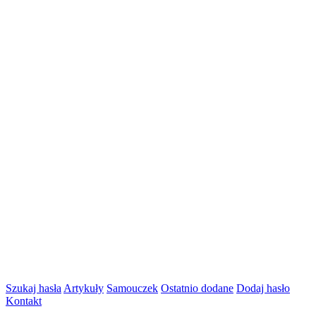
Szukaj hasła
Artykuły
Samouczek
Ostatnio dodane
Dodaj hasło
Kontakt