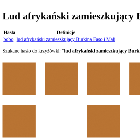
Lud afrykański zamieszkujący 
Hasła
Definicje
bobo
lud afrykański zamieszkujący Burkina Faso i Mali
Szukane hasło do krzyżówki: "
lud afrykański zamieszkujący Burki