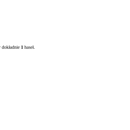
my dokładnie
1
haseł.