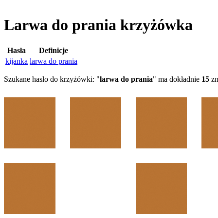
Larwa do prania krzyżówka
Hasła
Definicje
kijanka
larwa do prania
Szukane hasło do krzyżówki: "
larwa do prania
" ma dokładnie
15
zn